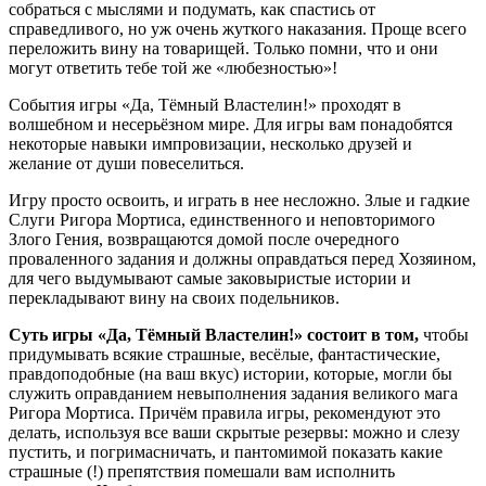
собраться с мыслями и подумать, как спастись от
справедливого, но уж очень жуткого наказания. Проще всего
переложить вину на товарищей. Только помни, что и они
могут ответить тебе той же «любезностью»!
События игры «Да, Тёмный Властелин!» проходят в
волшебном и несерьёзном мире. Для игры вам понадобятся
некоторые навыки импровизации, несколько друзей и
желание от души повеселиться.
Игру просто освоить, и играть в нее несложно. Злые и гадкие
Слуги Ригора Мортиса, единственного и неповторимого
Злого Гения, возвращаются домой после очередного
проваленного задания и должны оправдаться перед Хозяином,
для чего выдумывают самые заковыристые истории и
перекладывают вину на своих подельников.
Суть игры «Да, Тёмный Властелин!» состоит в том,
чтобы
придумывать всякие страшные, весёлые, фантастические,
правдоподобные (на ваш вкус) истории, которые, могли бы
служить оправданием невыполнения задания великого мага
Ригора Мортиса. Причём правила игры, рекомендуют это
делать, используя все ваши скрытые резервы: можно и слезу
пустить, и погримасничать, и пантомимой показать какие
страшные (!) препятствия помешали вам исполнить