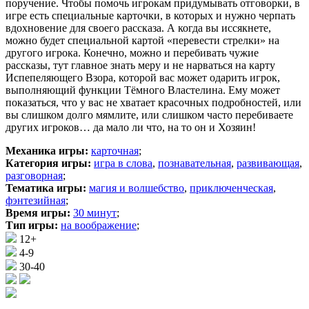
поручение. Чтобы помочь игрокам придумывать отговорки, в
игре есть специальные карточки, в которых и нужно черпать
вдохновение для своего рассказа. А когда вы иссякнете,
можно будет специальной картой «перевести стрелки» на
другого игрока. Конечно, можно и перебивать чужие
рассказы, тут главное знать меру и не нарваться на карту
Испепеляющего Взора, которой вас может одарить игрок,
выполняющий функции Тёмного Властелина. Ему может
показаться, что у вас не хватает красочных подробностей, или
вы слишком долго мямлите, или слишком часто перебиваете
других игроков… да мало ли что, на то он и Хозяин!
Механика игры:
карточная
;
Категория игры:
игра в слова
,
познавательная
,
развивающая
,
разговорная
;
Тематика игры:
магия и волшебство
,
приключенческая
,
фэнтезийная
;
Время игры:
30 минут
;
Тип игры:
на воображение
;
12+
4-9
30-40