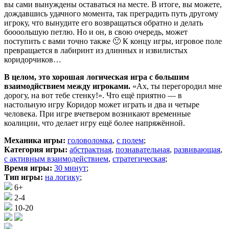
вы сами вынуждены оставаться на месте. В итоге, вы можете,
дождавшись удачного момента, так преградить путь другому
игроку, что вынудите его возвращаться обратно и делать
боооольшую петлю. Но и он, в свою очередь, может
поступить с вами точно также 🙂 К концу игры, игровое поле
превращается в лабиринт из длинных и извилистых
коридорчиков…
В целом, это хорошая логическая игра с большим
взаимодйствием между игроками.
«Ах, ты перегородил мне
дорогу, на вот тебе стенку!». Что ещё приятно — в
настольную игру Коридор может играть и два и четыре
человека. При игре вчетвером возникают временные
коалиции, что делает игру ещё более напряжённой.
Механика игры:
головоломка
,
с полем
;
Категория игры:
абстрактная
,
познавательная
,
развивающая
,
с активным взаимодействием
,
стратегическая
;
Время игры:
30 минут
;
Тип игры:
на логику
;
6+
2-4
10-20