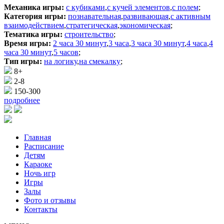
Механика игры:
с кубиками
,
с кучей элементов
,
с полем
;
Категория игры:
познавательная
,
развивающая
,
с активным
взаимодействием
,
стратегическая
,
экономическая
;
Тематика игры:
строительство
;
Время игры:
2 часа 30 минут
,
3 часа
,
3 часа 30 минут
,
4 часа
,
4
часа 30 минут
,
5 часов
;
Тип игры:
на логику
,
на смекалку
;
8+
2-8
150-300
подробнее
Главная
Расписание
Детям
Караоке
Ночь игр
Игры
Залы
Фото и отзывы
Контакты