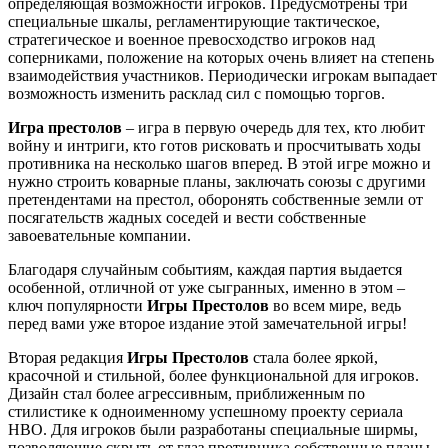
определяющая возможности игроков. Предусмотрены три
специальные шкалы, регламентирующие тактическое,
стратегическое и военное превосходство игроков над
соперниками, положение на которых очень влияет на степень
взаимодействия участников. Периодически игрокам выпадает
возможность изменить расклад сил с помощью торгов.
Игра престолов
– игра в первую очередь для тех, кто любит
войну и интриги, кто готов рисковать и просчитывать ходы
противника на несколько шагов вперед. В этой игре можно и
нужно строить коварные планы, заключать союзы с другими
претендентами на престол, оборонять собственные земли от
посягательств жадных соседей и вести собственные
завоевательные компании.
Благодаря случайным событиям, каждая партия выдается
особенной, отличной от уже сыгранных, именно в этом –
ключ популярности
Игры Престолов
во всем мире, ведь
перед вами уже второе издание этой замечательной игры!
Вторая редакция
Игры Престолов
стала более яркой,
красочной и стильной, более функциональной для игроков.
Дизайн стал более агрессивным, приближенным по
стилистике к одноименному успешному проекту сериала
HBO. Для игроков были разработаны специальные ширмы,
позволяющие скрыть от глаз противника собственные планы.