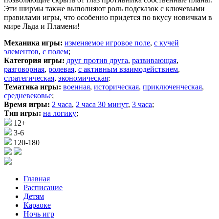
Эти ширмы также выполняют роль подсказок с ключевыми
правилами игры, что особенно придется по вкусу новичкам в
мире Льда и Пламени!
Механика игры:
изменяемое игровое поле
,
с кучей
элементов
,
с полем
;
Категория игры:
друг против друга
,
развивающая
,
разговорная
,
ролевая
,
с активным взаимодействием
,
стратегическая
,
экономическая
;
Тематика игры:
военная
,
историческая
,
приключенческая
,
средневековье
;
Время игры:
2 часа
,
2 часа 30 минут
,
3 часа
;
Тип игры:
на логику
;
12+
3-6
120-180
Главная
Расписание
Детям
Караоке
Ночь игр