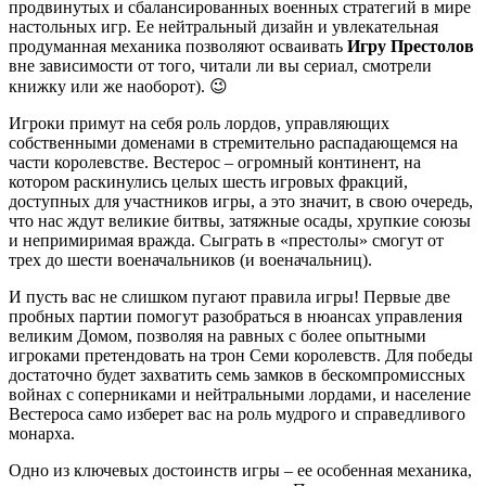
продвинутых и сбалансированных военных стратегий в мире
настольных игр. Ее нейтральный дизайн и увлекательная
продуманная механика позволяют осваивать
Игру Престолов
вне зависимости от того, читали ли вы сериал, смотрели
книжку или же наоборот). 😉
Игроки примут на себя роль лордов, управляющих
собственными доменами в стремительно распадающемся на
части королевстве. Вестерос – огромный континент, на
котором раскинулись целых шесть игровых фракций,
доступных для участников игры, а это значит, в свою очередь,
что нас ждут великие битвы, затяжные осады, хрупкие союзы
и непримиримая вражда. Сыграть в «престолы» смогут от
трех до шести военачальников (и военачальниц).
И пусть вас не слишком пугают правила игры! Первые две
пробных партии помогут разобраться в нюансах управления
великим Домом, позволяя на равных с более опытными
игроками претендовать на трон Семи королевств. Для победы
достаточно будет захватить семь замков в бескомпромиссных
войнах с соперниками и нейтральными лордами, и население
Вестероса само изберет вас на роль мудрого и справедливого
монарха.
Одно из ключевых достоинств игры – ее особенная механика,