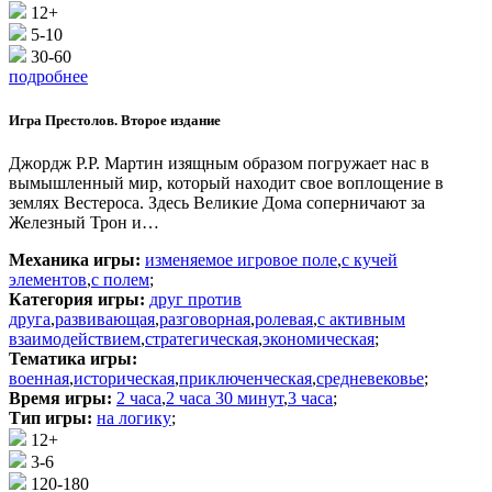
12+
5-10
30-60
подробнее
Игра Престолов. Второе издание
Джордж Р.Р. Мартин изящным образом погружает нас в
вымышленный мир, который находит свое воплощение в
землях Вестероса. Здесь Великие Дома соперничают за
Железный Трон и…
Механика игры:
изменяемое игровое поле
,
с кучей
элементов
,
с полем
;
Категория игры:
друг против
друга
,
развивающая
,
разговорная
,
ролевая
,
с активным
взаимодействием
,
стратегическая
,
экономическая
;
Тематика игры:
военная
,
историческая
,
приключенческая
,
средневековье
;
Время игры:
2 часа
,
2 часа 30 минут
,
3 часа
;
Тип игры:
на логику
;
12+
3-6
120-180