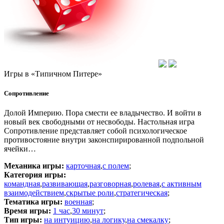
Игры в
«Типичном Питере»
Сопротивление
Долой Империю. Пора смести ее владычество. И войти в
новый век свободными от несвободы. Настольная игра
Сопротивление представляет собой психологическое
противостояние внутри законспирированной подпольной
ячейки…
Механика игры:
карточная
,
с полем
;
Категория игры:
командная
,
развивающая
,
разговорная
,
ролевая
,
с активным
взаимодействием
,
скрытые роли
,
стратегическая
;
Тематика игры:
военная
;
Время игры:
1 час
,
30 минут
;
Тип игры:
на интуицию
,
на логику
,
на смекалку
;