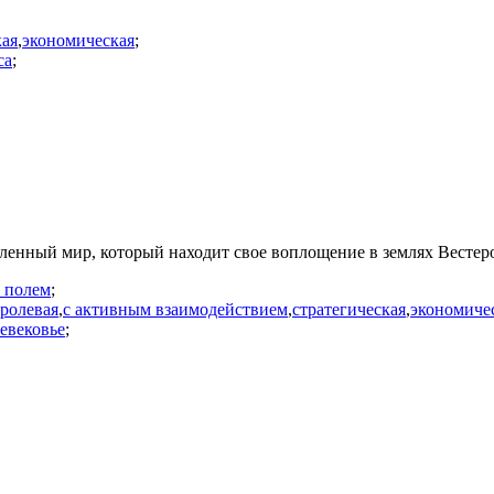
кая
,
экономическая
;
са
;
енный мир, который находит свое воплощение в землях Вестер
с полем
;
ролевая
,
с активным взаимодействием
,
стратегическая
,
экономиче
евековье
;