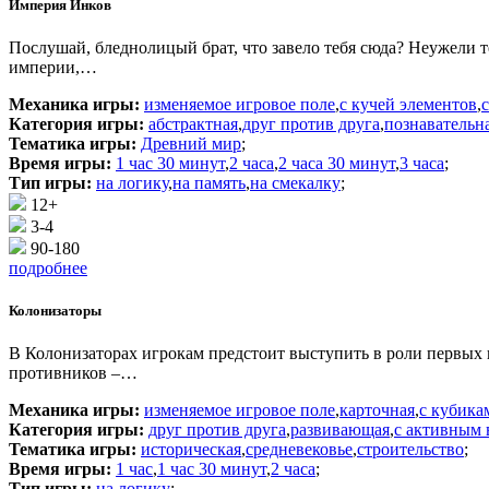
Империя Инков
Послушай, бледнолицый брат, что завело тебя сюда? Неужели т
империи,…
Механика игры:
изменяемое игровое поле
,
с кучей элементов
,
Категория игры:
абстрактная
,
друг против друга
,
познавательн
Тематика игры:
Древний мир
;
Время игры:
1 час 30 минут
,
2 часа
,
2 часа 30 минут
,
3 часа
;
Тип игры:
на логику
,
на память
,
на смекалку
;
12+
3-4
90-180
подробнее
Колонизаторы
В Колонизаторах игрокам предстоит выступить в роли первых
противников –…
Механика игры:
изменяемое игровое поле
,
карточная
,
с кубика
Категория игры:
друг против друга
,
развивающая
,
с активным 
Тематика игры:
историческая
,
средневековье
,
строительство
;
Время игры:
1 час
,
1 час 30 минут
,
2 часа
;
Тип игры:
на логику
;