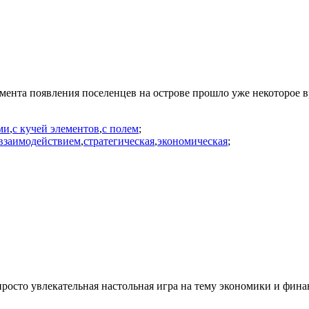
мента появления поселенцев на острове прошло уже некоторое в
ми
,
с кучей элементов
,
с полем
;
взаимодействием
,
стратегическая
,
экономическая
;
росто увлекательная настольная игра на тему экономики и фина