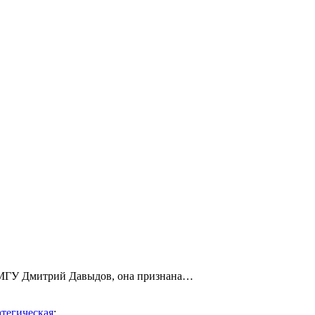
ка МГУ Дмитрий Давыдов, она признана…
атегическая
;