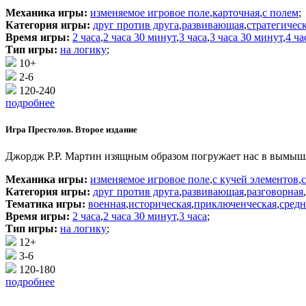
Механика игры:
изменяемое игровое поле
,
карточная
,
с полем
;
Категория игры:
друг против друга
,
развивающая
,
стратегичес
Время игры:
2 часа
,
2 часа 30 минут
,
3 часа
,
3 часа 30 минут
,
4 ча
Тип игры:
на логику
;
10+
2-6
120-240
подробнее
Игра Престолов. Второе издание
Джордж Р.Р. Мартин изящным образом погружает нас в вымышл
Механика игры:
изменяемое игровое поле
,
с кучей элементов
,
Категория игры:
друг против друга
,
развивающая
,
разговорная
,
Тематика игры:
военная
,
историческая
,
приключенческая
,
средн
Время игры:
2 часа
,
2 часа 30 минут
,
3 часа
;
Тип игры:
на логику
;
12+
3-6
120-180
подробнее