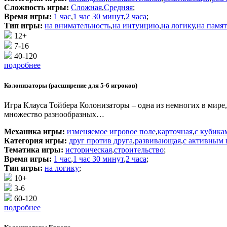
Сложность игры:
Сложная
,
Средняя
;
Время игры:
1 час
,
1 час 30 минут
,
2 часа
;
Тип игры:
на внимательность
,
на интуицию
,
на логику
,
на памят
12+
7-16
40-120
подробнее
Колонизаторы (расширение для 5-6 игроков)
Игра Клауса Тойбера Колонизаторы – одна из немногих в мире
множество разнообразных…
Механика игры:
изменяемое игровое поле
,
карточная
,
с кубика
Категория игры:
друг против друга
,
развивающая
,
с активным 
Тематика игры:
историческая
,
строительство
;
Время игры:
1 час
,
1 час 30 минут
,
2 часа
;
Тип игры:
на логику
;
10+
3-6
60-120
подробнее