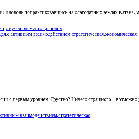
ли! Вдоволь попрактиковавшись на благодатных землях Катана,
ми
,
с кучей элементов
,
с полем
;
щая
,
с активным взаимодействием
,
стратегическая
,
экономическая
;
ссии с первым уровнем. Грустно? Ничего страшного – возможно
активным взаимодействием
,
стратегическая
;