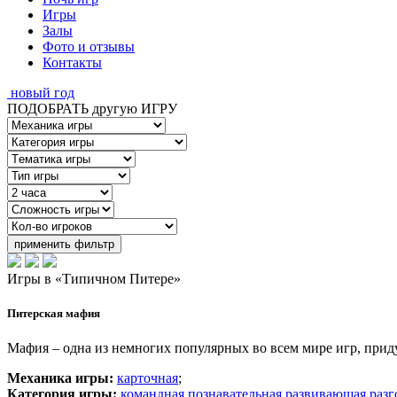
Игры
Залы
Фото и отзывы
Контакты
новый год
ПОДОБРАТЬ другую ИГРУ
применить фильтр
Игры в
«Типичном Питере»
Питерская мафия
Мафия – одна из немногих популярных во всем мире игр, при
Механика игры:
карточная
;
Категория игры:
командная
,
познавательная
,
развивающая
,
разг