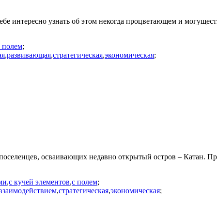
ебе интересно узнать об этом некогда процветающем и могущест
с полем
;
ая
,
развивающая
,
стратегическая
,
экономическая
;
 поселенцев, осваивающих недавно открытый остров – Катан. Пр
ми
,
с кучей элементов
,
с полем
;
взаимодействием
,
стратегическая
,
экономическая
;