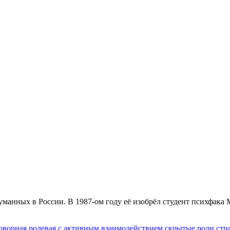
думанных в России. В 1987-ом году её изобрёл студент психфа
оворная
,
ролевая
,
с активным взаимодействием
,
скрытые роли
,
стр