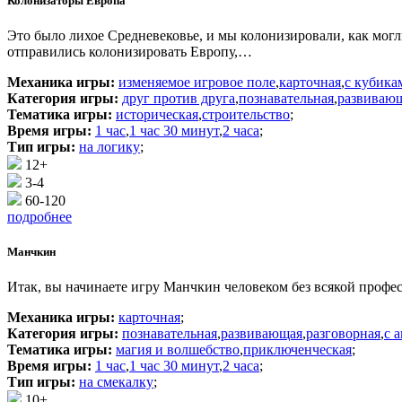
Колонизаторы Европа
Это было лихое Средневековье, и мы колонизировали, как мог
отправились колонизировать Европу,…
Механика игры:
изменяемое игровое поле
,
карточная
,
с кубика
Категория игры:
друг против друга
,
познавательная
,
развиваю
Тематика игры:
историческая
,
строительство
;
Время игры:
1 час
,
1 час 30 минут
,
2 часа
;
Тип игры:
на логику
;
12+
3-4
60-120
подробнее
Манчкин
Итак, вы начинаете игру Манчкин человеком без всякой профе
Механика игры:
карточная
;
Категория игры:
познавательная
,
развивающая
,
разговорная
,
с 
Тематика игры:
магия и волшебство
,
приключенческая
;
Время игры:
1 час
,
1 час 30 минут
,
2 часа
;
Тип игры:
на смекалку
;
10+