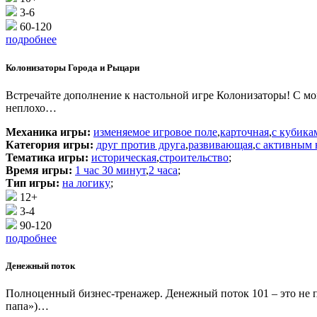
3-6
60-120
подробнее
Колонизаторы Города и Рыцари
Встречайте дополнение к настольной игре Колонизаторы! С мо
неплохо…
Механика игры:
изменяемое игровое поле
,
карточная
,
с кубика
Категория игры:
друг против друга
,
развивающая
,
с активным 
Тематика игры:
историческая
,
строительство
;
Время игры:
1 час 30 минут
,
2 часа
;
Тип игры:
на логику
;
12+
3-4
90-120
подробнее
Денежный поток
Полноценный бизнес-тренажер. Денежный поток 101 – это не п
папа»)…