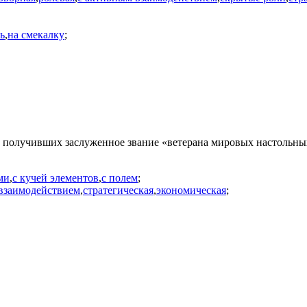
ь
,
на смекалку
;
, получивших заслуженное звание «ветерана мировых настольны
ми
,
с кучей элементов
,
с полем
;
взаимодействием
,
стратегическая
,
экономическая
;